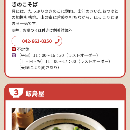
きのこそば
具には、たっぷりのきのこに鶏肉。出汁のきいたおつゆと
の相性も抜群。山の幸に舌鼓を打ちながら、ほっこりと温
まる一品です。
※丼、お膳のそば付きは割引対象外
042-661-0350
不定休
（平日）11：00～16：30
（ラストオーダー）
（土・日・祝）11：00～17：00
（ラストオーダー）
（天候により変更あり）
飯島屋