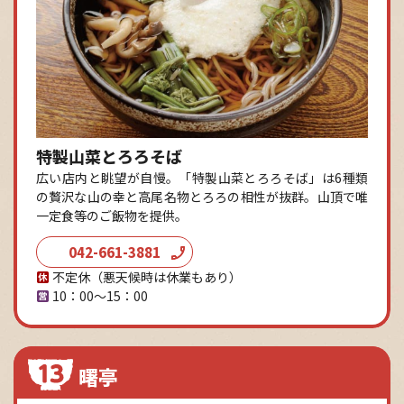
特製山菜とろろそば
広い店内と眺望が自慢。「特製山菜とろろそば」は6種類
の贅沢な山の幸と高尾名物とろろの相性が抜群。山頂で唯
一定食等のご飯物を提供。
042-661-3881
不定休（悪天候時は休業もあり）
10：00～15：00
曙亭