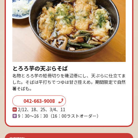
とろろ芋の天ぷらそば
名物とろろ芋の短冊切りを磯辺巻にし、天ぷらに仕立てま
した。そばは平打ちでつゆは甘さ控えめ。期間限定で自然
薯そばも。
042-663-9008
2/12、18、25、3/4、11
9：30～16：30
（16：00ラストオーダー）