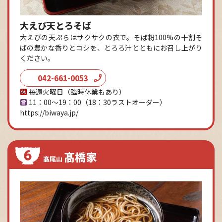
大えび天とろそば
大えびの天ぷらはサクサクの衣で。そば粉100%の十割そ
ばの豊かな香りとコシを、とろろ汁とともにお召し上がり
ください。
042-661-0053
毎週火曜日（臨時休業もあり）
11：00～19：00
（18：30ラストオーダー）
https://biwaya.jp/
髙橋家
髙尾山