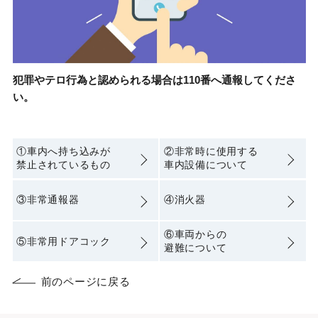
犯罪やテロ行為と認められる場合は
110番へ通報してくださ
い。
①車内へ持ち込みが
②非常時に使用する
禁止されているもの
車内設備について
③非常通報器
④消火器
⑥車両からの
⑤非常用ドアコック
避難に
ついて
前のページに戻る