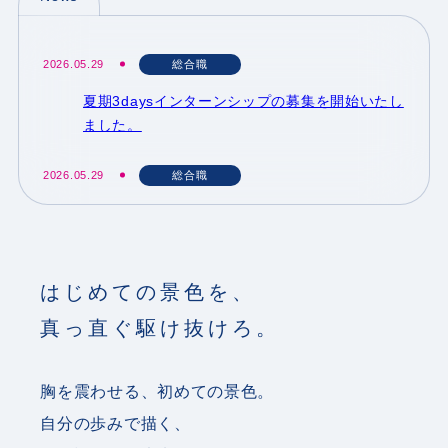
2026.05.29
総合職
夏期3daysインターンシップの募集を開始いたし
ました。
2026.05.29
総合職
オープンカンパニーの募集を開始いたしました。
2026.03.19
全体
はじめての景色を、
初任給改定のお知らせ
真っ直ぐ駆け抜けろ。
2026.03.19
総合職
総合職2027年度入社新卒採用の募集を終了いたし
胸を震わせる、初めての景色。
ました
自分の歩みで描く、