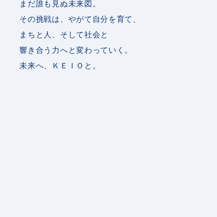
まだ誰も見ぬ未来図。
2026.02.27
総合職
その挑戦は、やがて自分を育て、
総合職2027年度入社新卒採用の募集を開始いたし
まちと人、そして社会と
ました
響き合う力へと変わっていく。
2026.02.27
エキスパート職
未来へ、ＫＥＩＯと。
エキスパート職2027年度入社新卒採用の募集を開
始いたしました
2026.02.27
全体
新卒採用サイトをリニューアルいたしました