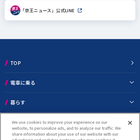
「京王ニュース」公式LINE
新しいウィンドウで開きます
TOP
電車に乗る
暮らす
おでかけ
We use cookies to improve your experience on our
website, to personalize ads, and to analyze our traffic. We
share information about your use of our website with our
advertising and analytics partners, who may combine it