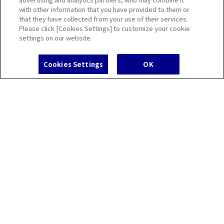
京王の取り組み
with other information that you have provided to them or
that they have collected from your use of their services.
Please click [Cookies Settings] to customize your cookie
京王ファン
settings on our website.
Cookies Settings
OK
IR・企業情報
チケットレス
よくあるご質問/お問
遅延証明書
京王アプリ
サービス
新しい
合せ
ニュース
よくあるご質問/お問合せ
採用情報
法人の方へ
京王グループ