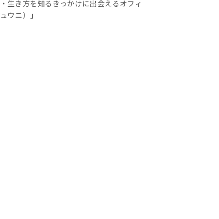
・生き方を知るきっかけに出会えるオフィ
ジュウニ）」