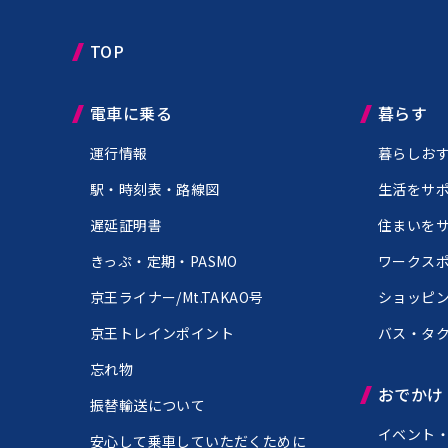
TOP
電車に乗る
暮らす
運行情報
暮らしお
駅・時刻表・路線図
生活をサ
遅延証明書
住まいを
きっぷ・定期・PASMO
ワークス
京王ライナー/Mt.TAKAO号
ショッピ
京王トレインポイント
バス・タ
忘れ物
おでかけ
振替輸送について
イベント
安心して乗車していただくために