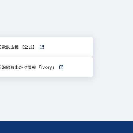
王電鉄広報 【公式】
新しいウィンドウで開きます
ます
王沿線お出かけ情報 「ivory」
新しいウィンドウで開きます