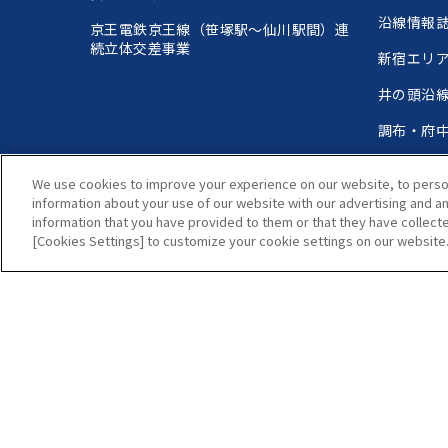
沿線情報
京王電鉄京王線（
笹塚
笹塚
駅～仙川駅間）連
続立体交差事業
新宿エリ
井の頭沿
調布・府
聖蹟桜ヶ
We use cookies to improve your experience on our website, to persona
相模原線
information about your use of our website with our advertising and a
information that you have provided to them or that they have collecte
高尾エリ
[Cookies Settings] to customize your cookie settings on our website
個人情報保護方針
ウェブアクセシビリティ方針
サイトのご
Copyright(C) Keio Corporation All rights reserved.