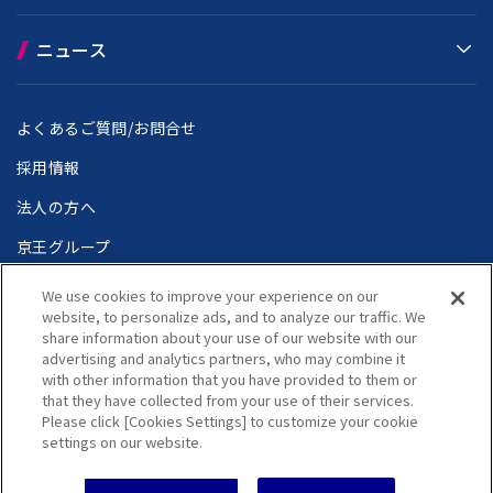
ニュース
よくあるご質問/お問合せ
採用情報
法人の方へ
京王グループ
We use cookies to improve your experience on our
website, to personalize ads, and to analyze our traffic. We
share information about your use of our website with our
個人情報保護方針
ウェブアクセシビリティ方針
advertising and analytics partners, who may combine it
サイトのご利用にあたって
サイトマップ
with other information that you have provided to them or
Language
that they have collected from your use of their services.
Copyright(C) Keio Corporation All rights reserved.
Please click [Cookies Settings] to customize your cookie
settings on our website.
チケットを購入