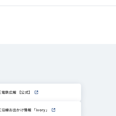
王電鉄広報 【公式】
新しいウィンドウで開きます
ます
王沿線お出かけ情報 「ivory」
新しいウィンドウで開きます