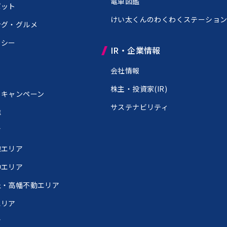
電車図鑑
ポット
けい太くんのわくわくステーショ
ング・グルメ
クシー
IR・企業情報
会社情報
株主・投資家(IR)
・キャンペーン
サステナビリティ
誌
ア
線エリア
中エリア
丘・高幡不動エリア
エリア
ア