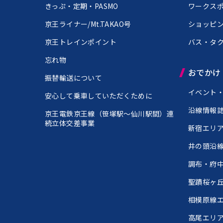
きっぷ・定期・PASMO
ワークス
京王ライナー/Mt.TAKAO号
ショッピ
京王トレインポイント
バス・タ
忘れ物
おでかけ
振替輸送について
イベント
安心して乗車していただくために
沿線情報
京王電鉄京王線（
笹塚
笹塚
駅～仙川駅間）連
続立体交差事業
新宿エリ
井の頭沿
調布・府
聖蹟桜ヶ
相模原線
高尾エリ