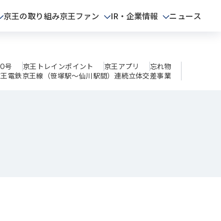
京王の取り組み
京王ファン
IR・企業情報
ニュース
AO号
京王トレインポイント
京王アプリ
忘れ物
京王電鉄京王線（笹塚駅～仙川駅間）連続立体交差事業