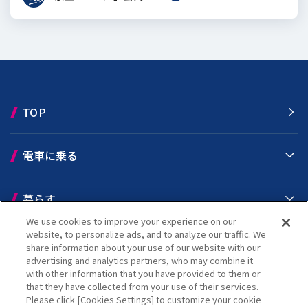
TOP
電車に乗る
暮らす
We use cookies to improve your experience on our
website, to personalize ads, and to analyze our traffic. We
おでかけ
share information about your use of our website with our
advertising and analytics partners, who may combine it
with other information that you have provided to them or
京王の取り組み
that they have collected from your use of their services.
Please click [Cookies Settings] to customize your cookie