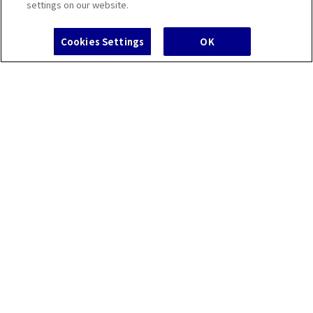
settings on our website.
京王ファン
Cookies Settings
OK
チケットレス
よくあるご質問/お問
遅延証明書
京王アプリ
サービス
新しい
合せ
IR・企業情報
ニュース
よくあるご質問/お問合せ
採用情報
法人の方へ
京王グループ
個人情報保護方針
ウェブアクセシビリティ方針