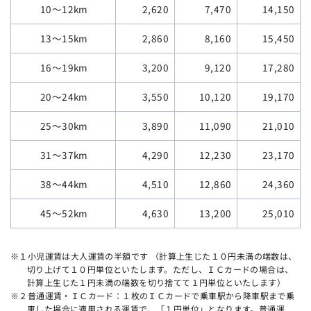
10～12km
14,150
2,620
7,470
13～15km
15,450
2,860
8,160
16～19km
17,280
3,200
9,120
20～24km
10,120
19,170
3,550
25～30km
11,090
21,010
3,890
31～37km
12,230
23,170
4,290
38～44km
12,860
24,360
4,510
45～52km
13,200
25,010
4,630
※１小児運賃は大人運賃の半額です （計算上生じた１０円未満の端数は、
切り上げて１０円単位といたします。
ただし、ＩＣカードの場合は、
計算上生じた１円未満の端数を切り捨てて１円単位といたします）
※２普通運賃・ＩＣカード：１枚のＩＣカードで乗車駅から降車駅まで乗
車した場合に適用される運賃で、「１円単位」となります。
普通運