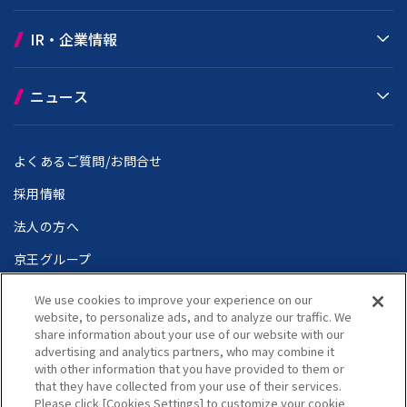
IR・企業情報
ニュース
よくあるご質問/お問合せ
採用情報
法人の方へ
京王グループ
We use cookies to improve your experience on our
website, to personalize ads, and to analyze our traffic. We
share information about your use of our website with our
個人情報保護方針
ウェブアクセシビリティ方針
advertising and analytics partners, who may combine it
サイトのご利用にあたって
サイトマップ
with other information that you have provided to them or
Language
that they have collected from your use of their services.
Copyright(C) Keio Corporation All rights reserved.
Please click [Cookies Settings] to customize your cookie