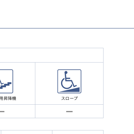
用昇降機
スロープ
ー
ー