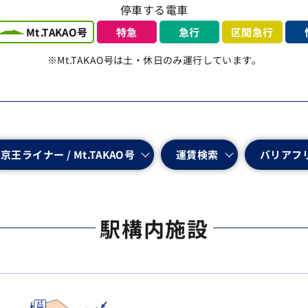
停車する電車
Mt.TAKAO号
区間急行
特急
急行
※Mt.TAKAO号は土・休日のみ運行しています。
京王ライナー / Mt.TAKAO号
バリアフ
運賃検索
駅構内施設