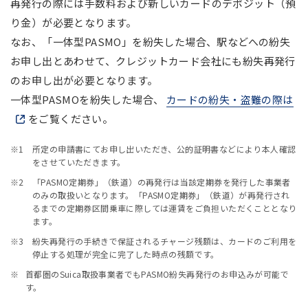
再発行の際には手数料および新しいカードのデポジット（預
り金）が必要となります。
なお、「一体型PASMO」を紛失した場合、駅などへの紛失
お申し出とあわせて、クレジットカード会社にも紛失再発行
のお申し出が必要となります。
一体型PASMOを紛失した場合、
カードの紛失・盗難の際は
新
をご覧ください。
※1
所定の申請書にてお申し出いただき、公的証明書などにより本人確認
をさせていただきます。
※2
「PASMO定期券」（鉄道）の再発行は当該定期券を発行した事業者
のみの取扱いとなります。「PASMO定期券」（鉄道）が再発行され
るまでの定期券区間乗車に際しては運賃をご負担いただくこととなり
ます。
※3
紛失再発行の手続きで保証されるチャージ残額は、カードのご利用を
停止する処理が完全に完了した時点の残額です。
首都圏のSuica取扱事業者でもPASMO紛失再発行のお申込みが可能で
す。