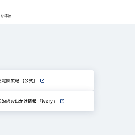
定を締結
王電鉄広報 【公式】
新しいウィンドウで開きます
王沿線お出かけ情報 「ivory」
新しいウィンドウで開きます
ます