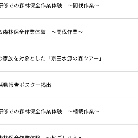
研修での森林保全作業体験 ～間伐作業～
る森林保全作業体験 ～間伐作業～
の家族を対象とした「京王水源の森ツアー」
活動報告ポスター掲出
研修での森林保全作業体験 ～植栽作業～
森林保全作業体験 ～地ごしらえ～