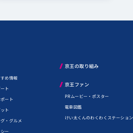
京王の取り組み
すすめ情報
京王ファン
ポート
PRムービー・ポスター
サポート
電車図鑑
ポット
けい太くんのわくわくステーショ
ング・グルメ
クシー