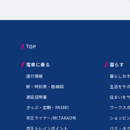
TOP
電車に乗る
暮らす
運行情報
暮らしお
駅・時刻表・路線図
生活をサ
遅延証明書
住まいを
きっぷ・定期・PASMO
ワークス
京王ライナー/Mt.TAKAO号
ショッピ
京王トレインポイント
バス・タ