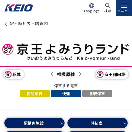
Language
検索
メニュー
駅・時刻表・路線図
相模原線
京王稲田堤
稲城
停車する電車
区間急行
各駅停車
快速
駅構内施設
時刻表