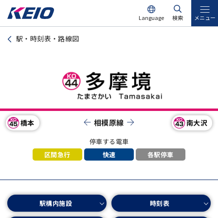
Language
検索
メニュー
駅・時刻表・路線図
相模原線
南大沢
橋本
停車する電車
区間急行
各駅停車
快速
駅構内施設
時刻表