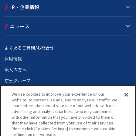
IR・企業情報
ニュース
よくあるご質問/お問合せ
採用情報
法人の方へ
京王グループ
We use cookies to improve your experience on our
website, to personalize ads, and to analyze our traffic. We
share information about your use of our website with our
個人情報保護方針
ウェブアクセシビリティ方針
advertising and analytics partners, who may combine it
サイトのご利用にあたって
サイトマップ
with other information that you have provided to them or
Language
that they have collected from your use of their services.
Copyright(C) Keio Corporation All rights reserved.
Please click [Cookies Settings] to customize your cookie
settings on our website.