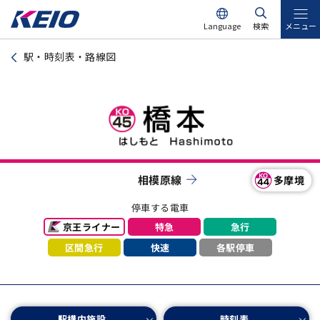
Language
検索
メニュー
駅・時刻表・路線図
相模原線
多摩境
停車する電車
京王ライナー
特急
急行
区間急行
各駅停車
快速
駅構内施設
時刻表