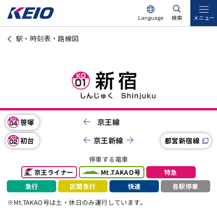
Language
検索
メニュー
駅・時刻表・路線図
京王線
笹塚
京王新線
都営新宿線
初台
停車する電車
Mt.TAKAO号
京王ライナー
特急
区間急行
各駅停車
急行
快速
※Mt.TAKAO号は土・休日のみ運行しています。