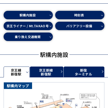
駅構内施設
時刻表
京王ライナー / Mt.TAKAO号
バリアフリー設備
乗り換え交通機関
駅構内施設
京王新線
京王線
新宿
ターミナル
新宿駅
新宿駅
駅構内マップ