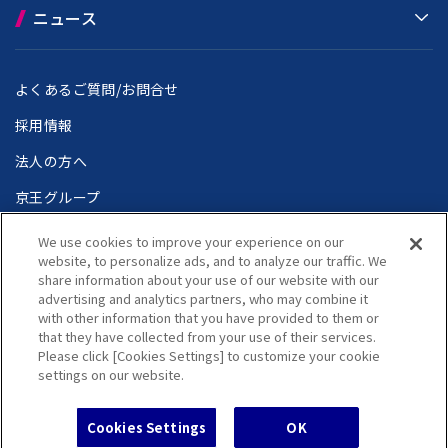
ニュース
よくあるご質問/お問合せ
採用情報
法人の方へ
京王グループ
We use cookies to improve your experience on our
website, to personalize ads, and to analyze our traffic. We
share information about your use of our website with our
個人情報保護方針
ウェブアクセシビリティ方針
advertising and analytics partners, who may combine it
サイトのご利用にあたって
サイトマップ
with other information that you have provided to them or
Language
that they have collected from your use of their services.
Copyright(C) Keio Corporation All rights reserved.
Please click [Cookies Settings] to customize your cookie
settings on our website.
Cookies Settings
OK
チケットレス
よくあるご質問/お問
遅延証明書
京王アプリ
サービス
新しい
合せ